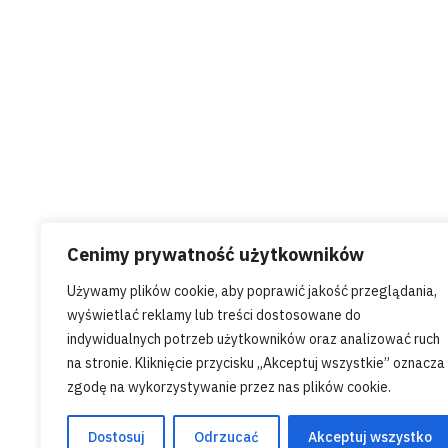
Posted by
Maann
Cenimy prywatność użytkowników
May 2, 2024
3 min read
Używamy plików cookie, aby poprawić jakość przeglądania,
Profesjonalna Fotografia Wnęt
wyświetlać reklamy lub treści dostosowane do
Nieruchomości Trójmiasto: P
indywidualnych potrzeb użytkowników oraz analizować ruch
Piękna Każdej Przestrzeni
na stronie. Kliknięcie przycisku „Akceptuj wszystkie” oznacza
Witajcie na stronie Marcin Janowski
zgodę na wykorzystywanie przez nas plików cookie.
gdzie pasja spotyka się z...
Dostosuj
Odrzucać
Akceptuj wszystko