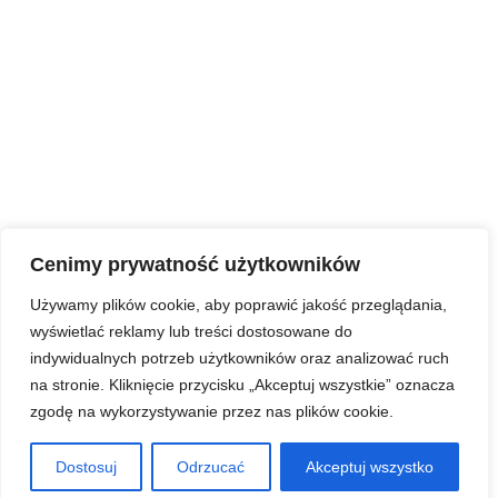
Fb.
/
Ig.
/
X.
/
Yt.
Informacje
strona główna
o mnie
portfolio
kontakt
news
Cenimy prywatność użytkowników
Używamy plików cookie, aby poprawić jakość przeglądania,
wyświetlać reklamy lub treści dostosowane do
indywidualnych potrzeb użytkowników oraz analizować ruch
na stronie. Kliknięcie przycisku „Akceptuj wszystkie” oznacza
zgodę na wykorzystywanie przez nas plików cookie.
Kontakt
Dostosuj
Odrzucać
Akceptuj wszystko
Skontaktuj się z nami jeszcze dziś