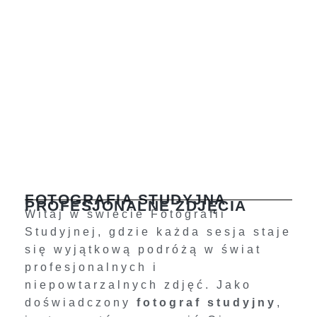
FOTOGRAFIA STUDYJNA
PROFESJONALNE ZDJĘCIA
Witaj w świecie Fotografii
Studyjnej, gdzie każda sesja staje
się wyjątkową podróżą w świat
profesjonalnych i
niepowtarzalnych zdjęć. Jako
doświadczony
fotograf studyjny
,