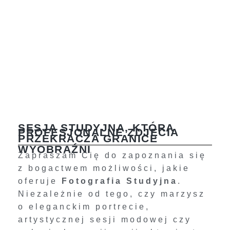
SESJA STUDYJNA, KTÓRA
PROFESJONALNE ZDJĘCIA
PRZEKRACZA GRANICE
WYOBRAŹNI
Zapraszam Cię do zapoznania się
z bogactwem możliwości, jakie
oferuje
Fotografia Studyjna
.
Niezależnie od tego, czy marzysz
o eleganckim portrecie,
artystycznej sesji modowej czy